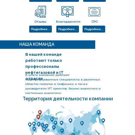
Отзывы
Благодарности
СРО
Подробнее...
Подробнее...
Подробнее...
НАША КОМАНДА
В нашей команде
работают только
профессионалы
нефтегазовой и IT
В штате компании работают
отрасли
квалифицированные специалисты в различных
областях геологии и геофизики, а также
руководители ИТ проектов, бизнес аналитики и
системные аналитики
Территория деятельности компании