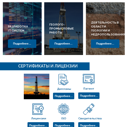
ДЕЯТЕЛЬНОСТЬ В
ГЕОЛОГО-
РАЗРАБОТКА
ОБЛАСТИ
ПРОМЫСЛОВЫЕ
IT СИСТЕМ
ГЕОЛОГИИ И
РАБОТЫ
НЕДРОПОЛЬЗОВАНИЯ
Подробнее...
Подробнее...
Подробнее...
СЕРТИФИКАТЫ И ЛИЦЕНЗИИ
Патент
Дипломы
Подробнее...
Подробнее...
Лицензии
ISO
Свидетельства
Подробнее...
Подробнее...
Подробнее...